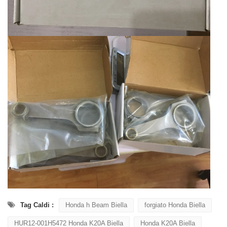
Tag Caldi :
Honda h Beam Biella
forgiato Honda Biella
HUR12-001H5472 Honda K20A Biella
Honda K20A Biella