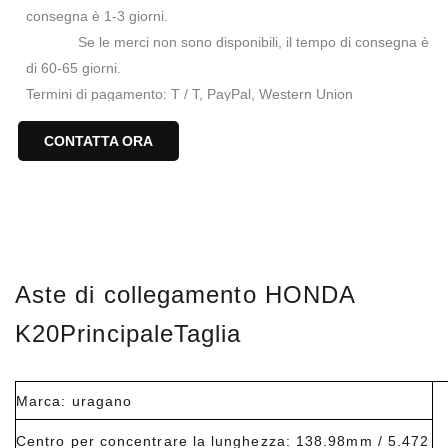
consegna è 1-3 giorni.
Se le merci non sono disponibili, il tempo di consegna è
di 60-65 giorni.
Termini di pagamento: T / T, PayPal, Western Union
Parole chiave: aste di collegamento HONDA K20
CONTATTA ORA
Aste di collegamento HONDA ACURA RSX K20 K20A
Biste di collegamento per Honda K20
Rods a fascio H Honda K20
Asta di collegamento HONDA K20 139mm
Aste di collegamento HONDA
K20
Principale
Taglia
Marca: uragano
Centro per concentrare la lunghezza: 138.98mm / 5.472