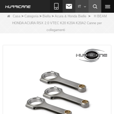
IT
>
>
>
>
Casa
Categoria
Biella
Acura & Honda Bielle
H BEAM
HONDA ACURA RSX 2.0 VTEC K20 K20A K20A2 Canne per
collegamenti