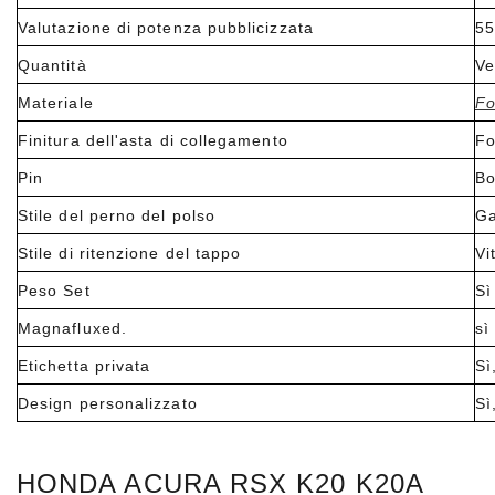
Valutazione di potenza pubblicizzata
55
Quantità
Ve
Materiale
Fo
Finitura dell'asta di collegamento
Fo
Pin
Bo
Stile del perno del polso
Ga
Stile di ritenzione del tappo
Vi
Peso Set
Sì
Magnafluxed.
sì
Etichetta privata
Sì
Design personalizzato
Sì
HONDA ACURA RSX K20 K20A