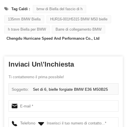
Tag Caldi :
bmw di Biella del fascio di h
135mm BMW Biella
HUR16-001H5315 BMW M50 bielle
h trave Biella per BMW
Barre di collegamento BMW
Chengdu Hurricane Speed ​​And Performance Co., Ltd
Inviaci Un\'inchiesta
Ti contatteremo il prima possibile!
Soggetto:
Set di 6, bielle forgiate BMW E36 M50B25
M50B28, lunghezza 135mm c / c
Telefono