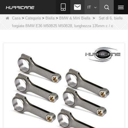
IT
>
>
>
>
Casa
Categoria
Biella
BMW & Mini Biella
Set di 6, bielle
forgiate BMW E36 M50B25 M50B28, lunghezza 135mm c / c