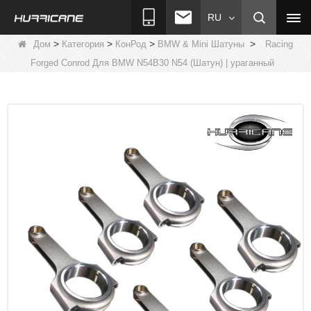
RU
>
>
>
>
Дом
Категория
КонРод
BMW & Mini Шатуны
Racing
Forged Conrod Для BMW N54B30 N54 (Шатун) | ураганный