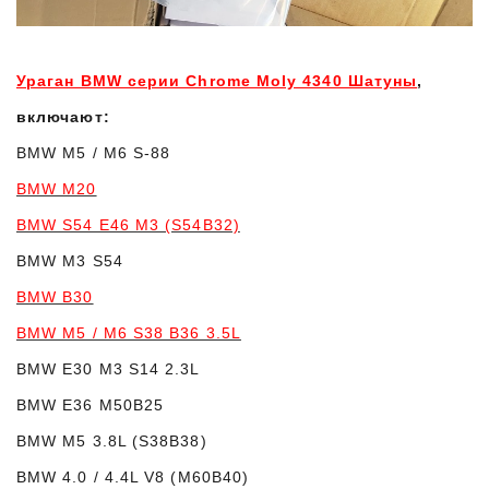
Ураган BMW серии Chrome Moly 4340 Шатуны
,
включают:
BMW M5 / M6 S-88
BMW M20
BMW S54 E46 M3 (S54B32)
BMW M3 S54
BMW B30
BMW M5 / M6 S38 B36 3.5L
BMW E30 M3 S14 2.3L
BMW E36 M50B25
BMW M5 3.8L (S38B38)
BMW 4.0 / 4.4L V8 (M60B40)