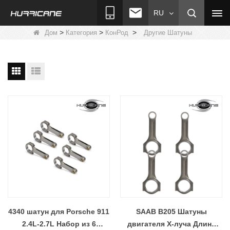
RU
>
>
>
Дом
Категория
КонРод
Другие Шатуны
4340 шатун для Porsche 911
SAAB B205 Шатуны
2.4L-2.7L Набор из 6
двигателя X-луча Длина