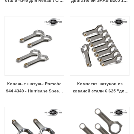
стали 4340 для Renault Clio
двигателей SAAB B205 159
F4R F7R
мм
Кованые шатуны Porsche
Комплект шатунов из
944 4340 - Hurricane Speed ​​
кованой стали 6,625 "для
& Performance
двигателя Pontiac 455