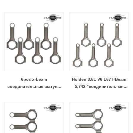
стержней Длина 5.031
159 мм куб.
6pcs x-beam
Holden 3.8L V6 L67 I-Beam
соединительные шатуны
5,742 "соединительная
для Holden 3.8L V6
шачка