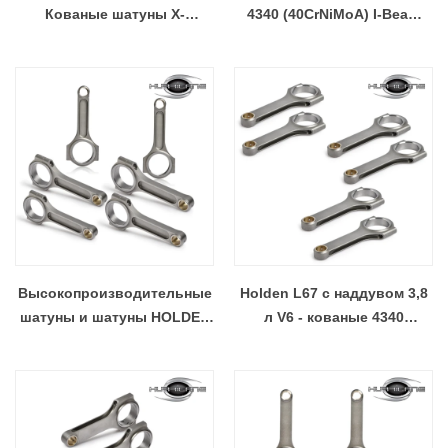
Кованые шатуны X-
4340 (40CrNiMoA) I-Beam
образной балки Наборы из
Conrod из кованой стали
8 шт.
Высокопроизводительные
Holden L67 с наддувом 3,8
шатуны и шатуны HOLDEN
л V6 - кованые 4340
308/355 "I" -BEAM -
Стальных стержней
Hurricane Speed ​​&
Performance