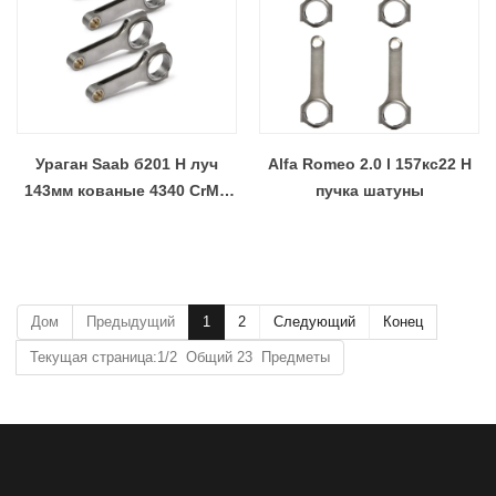
Ураган Saab б201 H луч
Alfa Romeo 2.0 l 157кс22 H
143мм кованые 4340 CrMb
пучка шатуны
Соединительные стержни
Дом
Предыдущий
1
2
Следующий
Конец
Текущая страница:1/2 Общий 23 Предметы