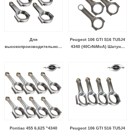
Для
Peugeot 106 GTI S16 TU5J4
высокопроизводительного
4340 (40CrNiMoA) Шатуны
Peugeot 106 GTI S16 Citroen
X-Beam из кованой стали
Saxo TU5J4 H-Beam
133.5MM Шатуны и шатуны
Pontiac 455 6,625 "4340
Peugeot 106 GTI S16 TU5J4