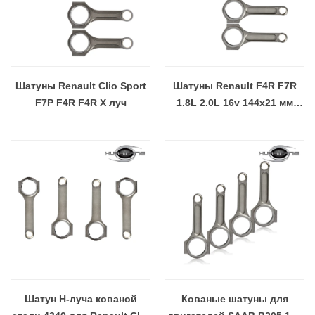
Шатуны Renault Clio Sport
Шатуны Renault F4R F7R
F7P F4R F4R X луч
1.8L 2.0L 16v 144x21 мм
двутавровая балка
Шатун H-луча кованой
Кованые шатуны для