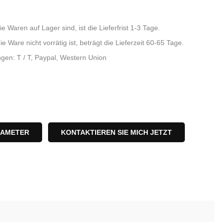
ie Waren auf Lager sind, ist die Lieferfrist 1-3 Tage.
cht vorrätig ist, beträgt die Lieferzeit 60-65 Tage.
gen: T / T, Paypal, Western Union
RAMETER
KONTAKTIEREN SIE MICH JETZT