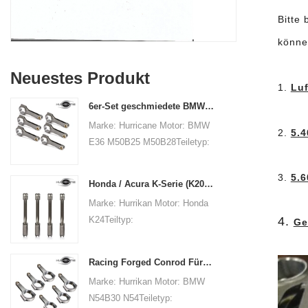
Bitte 
könne
Neuestes Produkt
1.
Luf
6er-Set geschmiedete BMW E36 M50B25 M50B28 Pleuelstangen, Länge 135 mm, Länge c / c
Marke: Hurricane Motor: BMW
2.
5.
E36 M50B25 M50B28Teiletyp:
VerbindungsstangenLänge von
Mitte zu Mitte: 135
3.
5.6
Honda / Acura K-Serie (K20 & K24) Verbindungsstäbe - Benutzerdefinierte Connetierstangen
mmDurchmesser der Big-End-
Marke: Hurrikan Motor: Honda
Bohrung: 48 mmBreite des
4.
K24Teiltyp:
Ge
breiten Endes: 21,79 mm
VerbindungsstangenZentrum
/ 0,858 "Durchmesser der
bis mittlere Länge: 151,99mm
kleinen Endbohrung: 22
Racing Forged Conrod Für BMW N54B30 N54 (Pleuel) | Hurrikan
/ 5.984 "Big End Bohrung
mmBreite des schmalen
Marke: Hurrikan Motor: BMW
Durchmesser: 51.006mm
Endes: 21,79 mm
N54B30 N54Teiletyp:
/ 2.008 "Große Endbreite: 19,8
/ 0,858 "Strahlart: H-Strahl