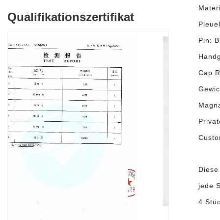
Mater
Qualifikationszertifikat
Pleuel
Pin: 
Handg
Cap R
Gewic
Magna
Privat
Custo
Diese
jede 
4 Stü