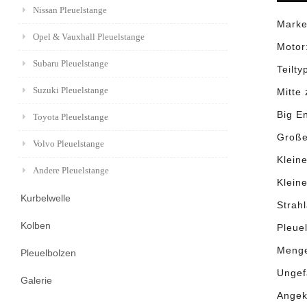
Nissan Pleuelstange
Marke
Opel & Vauxhall Pleuelstange
Motor
Subaru Pleuelstange
Teilty
Suzuki Pleuelstange
Mitte
Big E
Toyota Pleuelstange
Große
Volvo Pleuelstange
Klein
Andere Pleuelstange
Klein
Kurbelwelle
Strahl
Kolben
Pleue
Menge
Pleuelbolzen
Ungef
Galerie
Angek