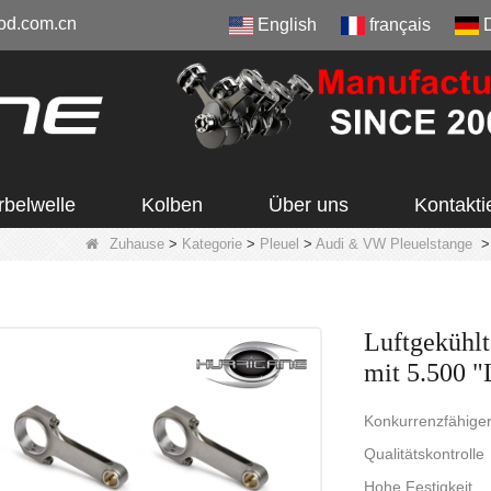
od.com.cn
English
français
rbelwelle
Kolben
Über uns
Kontakti
Zuhause
>
Kategorie
>
Pleuel
>
Audi & VW Pleuelstange
Luftgekühl
mit 5.500 
Konkurrenzfähiger
Qualitätskontrolle
Hohe Festigkeit