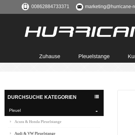
00862884733371
marketing@hurricane-r
Zuhause
Pleuelstange
Ku
DURCHSUCHE KATEGORIEN
Pleuel
Acura & Honda Pleuelstange
Audi & VW Pleuelstange