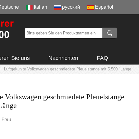
Deutsche
Italian
русский
Español
eren Sie uns
Nachrichten
FAQ
>
Luftgekühlte Volkswagen geschmiedete Pleuelstange mit 5.500 "Länge
te Volkswagen geschmiedete Pleuelstange
"Länge
 Preis