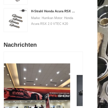
PleuelLänge von Mitte zu
mm / 0,780 "Kleine
Mitte: 145
Endbohrung Durchmesser:
H-Strahl Honda Acura RSX 2.0 VTEC K20 K20A K20A2 Pleuelstangen
mmBohrungsdurchmesser am
22.015mm /0.867 "Kleine
Marke: Hurrikan Motor: Honda
großen Ende: 53,6 mm
Endbreite: 19,8 mm
Acura RSX 2.0 VTEC K20
/ 2,110 "Breite des großen
/ 0,780 "Strahlstil: H-Beam
K20A K20A2Teiltyp:
Endes: 20,86 mm
VerbindungsstangenZentrum
/ 0,821 "Durchmesser der
bis mittlere Länge: 138.98mm
kleinen Endbohrung: 22 mm
Nachrichten
/ 5.472 "Big End Bohrung
/ 0,866 "Kleine Endbreite:
Durchmesser: 51mm
20,90 mm / 0,823 "Strahlstil:
/ 2.008 "Große Endbreite: 19,8
H-Strahl
mm / 0,7795 "Kleine
Endbohrung Durchmesser:
22mm /0.8661 "Kleine
Endbreite: 19,8 mm
/ 0,7795 "Strahlstil: H-Beam