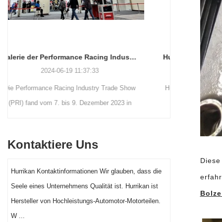
Hurricane Komplettes Toyota 2JZ-Komponentenpaket bis zu 1700 PS
2026-07-03 15:19:28
Hurricane-Hochleistungskomponentenpaket für
den legendären Toyota 2JZ-Motor. Dieses
Komplettpaket umfasst unsere Billet-4340-
Kurbelwellen, geschmiedete 4340-Pleuel und
Kontaktiere Uns
geschmiedete 2618-Kolben. Das komplette
Diese
Hurricane 2JZ-Paket (Kurbelwelle, Pleuel und
Hurrikan Kontaktinformationen Wir glauben, dass die
erfah
Kolben) erreichte erfolgreich eine maximale
Seele eines Unternehmens Qualität ist. Hurrikan ist
Leistung von 1700 PS.
Bolze
Hersteller von Hochleistungs-Automotor-Motorteilen.
W ...