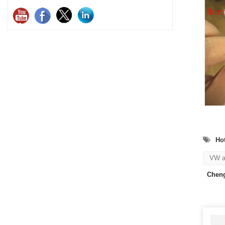
Hot
VW a
Cheng