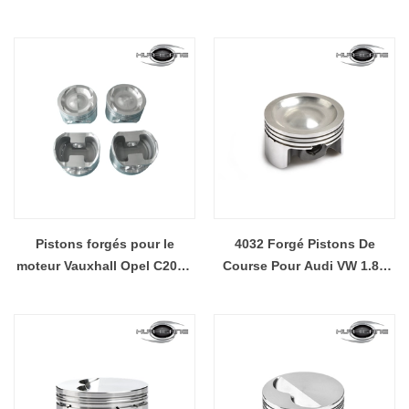
Nissan RB25 RB26
Pistons forgés pour le
4032 Forgé Pistons De
moteur Vauxhall Opel C20XE
Course Pour Audi VW 1.8L
2,0ltr 16v, pistons de 86,5
20MM Pin 83.5MM Alésé
mm