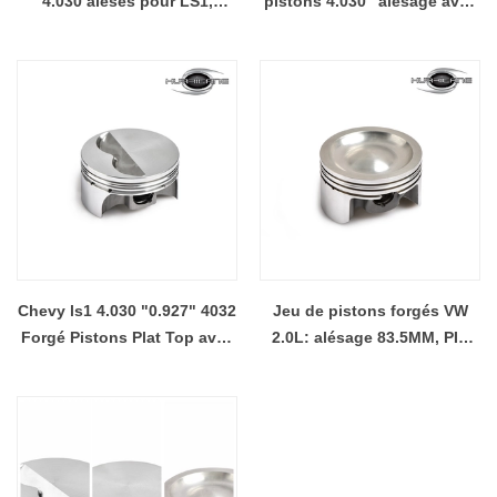
4.030 alésés pour LS1,
pistons 4.030 "alésage avec
piston en aluminium forgé
le dessus plat 0,927" le
de 102.362mm 4032
diamètre de la broche
Chevy ls1 4.030 "0.927" 4032
Jeu de pistons forgés VW
Forgé Pistons Plat Top avec
2.0L: alésage 83.5MM, PIN
soupapes soupapes Piston
ÉLECTRIQUE 20MM