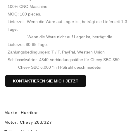
100% CNC-Maschine
MOQ: 100 pieces.
Lieferzeit: Wenn die Ware auf Lager ist, beträgt die Lieferzeit 1-3
Tage.
Wenn die Ware nicht auf Lager ist, beträgt die
Lieferzeit 80-85 Tage.
Zahlungsbedingungen: T / T, PayPal, Western Union
Schlüsselwörter: 4340 Verbindungsstäbe für Chevy SBC 350
Chevy SBC 6.000 "in H-Strahl geschmiedeten
Verbindungsstangen
KONTAKTIEREN SIE MICH JETZT
SBC Design Performance Rods
Leistung 4340 Stahlrand
Marke: Hurrikan
Motor: Chevy 283/327