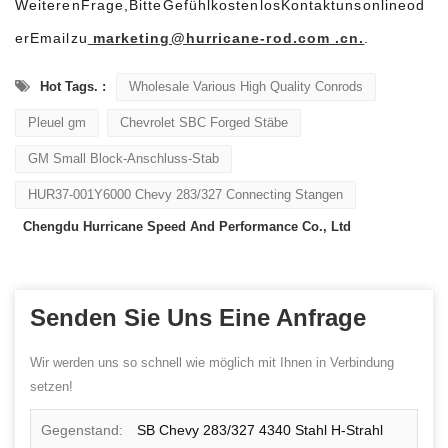
Weiteren
Frage
,
Bitte
Gefühl
kostenlos
Kontakt
uns
online
od
er
Email
zu
marketing@hurricane-rod.com .cn.
.
Hot Tags. :
Wholesale Various High Quality Conrods
Pleuel gm
Chevrolet SBC Forged Stäbe
GM Small Block-Anschluss-Stab
HUR37-001Y6000 Chevy 283/327 Connecting Stangen
Chengdu Hurricane Speed ​​And Performance Co., Ltd
Senden Sie Uns Eine Anfrage
Wir werden uns so schnell wie möglich mit Ihnen in Verbindung
setzen!
Gegenstand:
SB Chevy 283/327 4340 Stahl H-Strahl