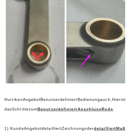
Hurrikan
Angebot
Benutzerdefiniert
Bedienung
auch,
Hier
ist
das
Schritte
zum
Benutzerdefiniert
Anschluss
Rods
:
1).
Kunde
Angebot
detailliert
Zeichnung
oder
detailliert
Maß