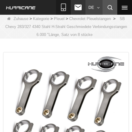
DE
>
>
>
>
Zuhause
Kategorie
Pleuel
Chevrolet Pleuelstangen
SB
Chevy 283/327 4340 Stahl H-Strahl Geschmiedete Verbindungsstangen
6.000 "Länge, Satz von 8 stücke