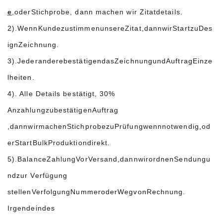
e
,
oder
Stichprobe
, dann machen wir Zitatdetails.
2).
Wenn
Kunde
zustimmen
unsere
Zitat
,
dann
wir
Start
zu
Des
ign
Zeichnung
.
3).
Jeder
andere
bestätigen
das
Zeichnung
und
Auftrag
Einze
lheiten
.
4). Alle Details bestätigt, 30%
Anzahlung
zu
bestätigen
Auftrag
,
dann
wir
machen
Stichprobe
zu
Prüfung
wenn
notwendig
,
od
er
Start
Bulk
Produktion
direkt
.
5).
Balance
Zahlung
Vor
Versand
,
dann
wir
ordnen
Sendung
u
nd
zur Verfügung
stellen
Verfolgung
Nummer
oder
Weg
von
Rechnung
.
Irgendein
des