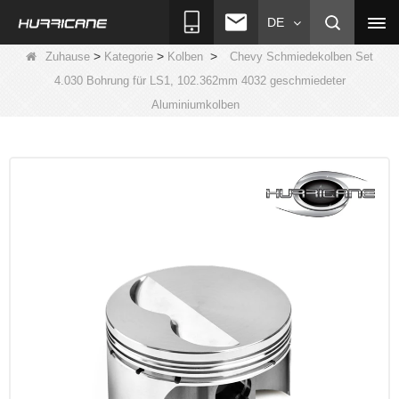
DE
>
>
>
Zuhause
Kategorie
Kolben
Chevy Schmiedekolben Set
4.030 Bohrung für LS1, 102.362mm 4032 geschmiedeter
Aluminiumkolben